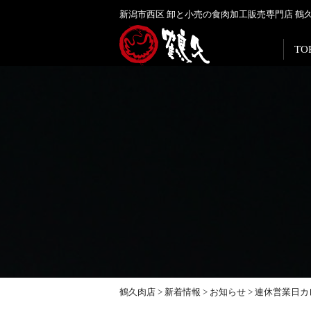
新潟市西区 卸と小売の食肉加工販売専門店 鶴
TO
鶴久肉店
>
新着情報
>
お知らせ
>
連休営業日カ